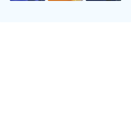
📺
高清直播
1080p/60帧超清画质。聚合全球100+权威信号源，
为您提供稳定、流畅的观赛体验。
📊
深度数据
不仅是比分，更有xG预期进球、球员热区图、控球
率变化曲线及历史交锋深度复盘。